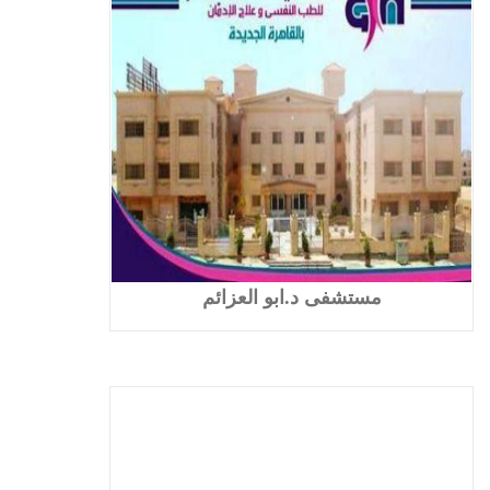
مستشفى د.ابو العزائم